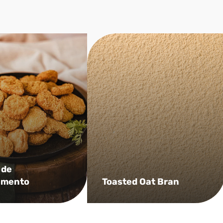
 de
mento
Toasted Oat Bran